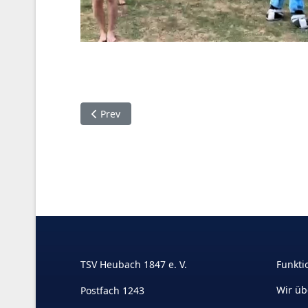
Previous article: JUMP-CHALLENGE beim TSV - e
Prev
TSV Heubach 1847 e. V.
Funkti
Wir üb
Postfach 1243