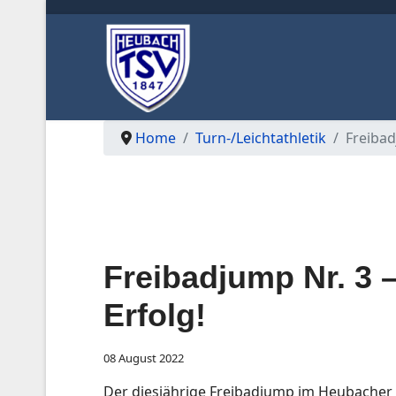
Home
Turn-/Leichtathletik
Freibad
Freibadjump Nr. 3 –
Erfolg!
08 August 2022
Der diesjährige Freibadjump im Heubacher F