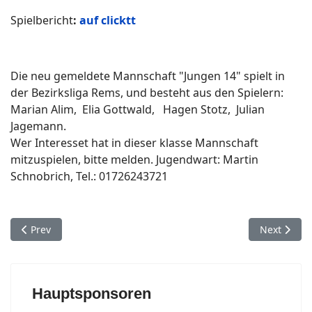
Spielbericht
:
auf clicktt
Die neu gemeldete Mannschaft "Jungen 14" spielt in
der Bezirksliga Rems, und besteht aus den Spielern:
Marian Alim, Elia Gottwald, Hagen Stotz, Julian
Jagemann.
Wer Interesset hat in dieser klasse Mannschaft
mitzuspielen, bitte melden. Jugendwart: Martin
Schnobrich, Tel.: 01726243721
Previous article: TT-Punktspiel 22.02.2025 Heubach - Durlange
Next articl
Prev
Next
Hauptsponsoren