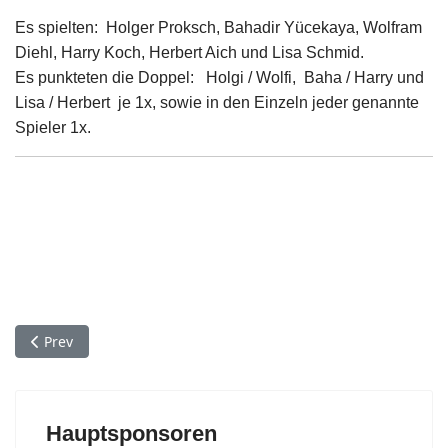
Es spielten: Holger Proksch, Bahadir Yücekaya, Wolfram
Diehl, Harry Koch, Herbert Aich und Lisa Schmid.
Es punkteten die Doppel: Holgi / Wolfi, Baha / Harry und
Lisa / Herbert je 1x, sowie in den Einzeln jeder genannte
Spieler 1x.
Previous article: TT-Punktspiel 2022.10.22 Heubach-Leinzell 9:
Prev
Hauptsponsoren